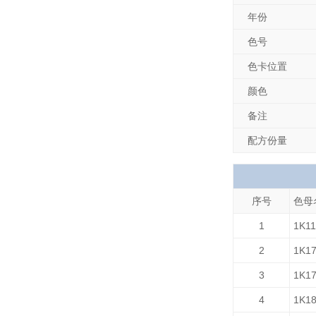
年份
色号
色卡位置
颜色
备注
配方份量
序号
色母
1
1K
2
1K1
3
1K
4
1K1