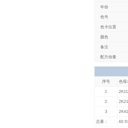
年份
色号
色卡位置
颜色
备注
配方份量
序号
色母
1
2K
2
2K
3
2K
总量：
60.9